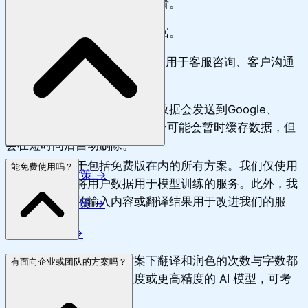
的服务器，因此我们也无法查看。
我们不会二次利用您提交的数据。
因此，您也可以放心地将 Nani 用于客服咨询、客户沟通
等商务翻译场景。
为执行翻译和检测滥用，输入数据会发送到Google、
OpenAI或xAI服务器，这些平台可能会暂时缓存数据，但
会在短时间后自动删除。
不会。这适用于包括免费版在内的所有方案。我们仅使用
能免费使用吗？
OpenAI隐私政策
→
明确声明不会将用户数据用于模型训练的服务。此外，我
们也不会将您的输入内容或翻译结果用于改进我们的服
Google相关政策
→
务。
xAI隐私政策
→
可以免费使用，但免费方案下翻译和润色的次数与字数都
了解Nani的安全性
→
有面向企业或团队的方案吗？
有一定限制。如需更高额度或更高精度的 AI 模型，可考
虑升级到付费方案。