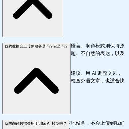
翻译模式会把文字转换成另一种语言。润色模式则保持原
我的数据会上传到服务器吗？安全吗？
来的语言，检查错别字、语法问题、不自然的表达，以及
语气是否合适。
在润色模式中，你可以查看修改建议、用 AI 调整文风，
或只重写选中的部分。它既适合检查外语文章，也适合快
速检查自己的母语写作。
您的翻译数据和历史仅保存在本地设备，不会上传到我们
我的翻译数据会用于训练 AI 模型吗？