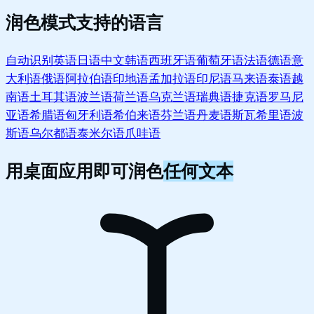
润色模式支持的语言
自动识别
英语
日语
中文
韩语
西班牙语
葡萄牙语
法语
德语
意
大利语
俄语
阿拉伯语
印地语
孟加拉语
印尼语
马来语
泰语
越
南语
土耳其语
波兰语
荷兰语
乌克兰语
瑞典语
捷克语
罗马尼
亚语
希腊语
匈牙利语
希伯来语
芬兰语
丹麦语
斯瓦希里语
波
斯语
乌尔都语
泰米尔语
爪哇语
用桌面应用即可润色
任何文本