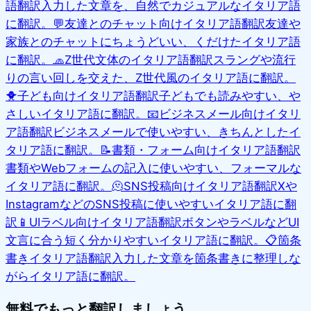
語翻訳
入力した文章を、自然でカジュアルなイタリア語
に翻訳。
💬
友達とのチャット向けイタリア語翻訳
友達や
家族とのチャットにちょうどいい、くだけたイタリア語
に翻訳。
🧢
Z世代文体のイタリア語翻訳
スラングや流行
りの言い回しを交えた、Z世代風のイタリア語に翻訳。
🐥
子ども向けイタリア語翻訳
子どもでも読みやすい、や
さしいイタリア語に翻訳。
📧
ビジネスメール向けイタリ
ア語翻訳
ビジネスメールで使いやすい、きちんとしたイ
タリア語に翻訳。
📝
書類・フォーム向けイタリア語翻訳
書類やWebフォームの記入に使いやすい、フォーマルな
イタリア語に翻訳。
🫠
SNS投稿向けイタリア語翻訳
Xや
InstagramなどのSNS投稿に使いやすいイタリア語に翻
訳
📱
UIラベル向けイタリア語翻訳
ボタンやラベルなどUI
文言に合う短く分かりやすいイタリア語に翻訳。
📋
箇条
書きイタリア語翻訳
入力した文章を箇条書きに整理しな
がらイタリア語に翻訳。
無料でもっと翻訳しましょう