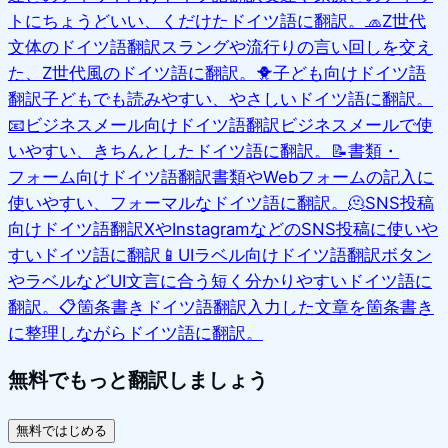
トにちょうどいい、くだけたドイツ語に翻訳。
🧢
Z世代
文体のドイツ語翻訳
スラングや流行りの言い回しを交え
た、Z世代風のドイツ語に翻訳。
🐥
子ども向けドイツ語
翻訳
子どもでも読みやすい、やさしいドイツ語に翻訳。
📧
ビジネスメール向けドイツ語翻訳
ビジネスメールで使
いやすい、きちんとしたドイツ語に翻訳。
📝
書類・
フォーム向けドイツ語翻訳
書類やWebフォームの記入に
使いやすい、フォーマルなドイツ語に翻訳。
🫠
SNS投稿
向けドイツ語翻訳
XやInstagramなどのSNS投稿に使いや
すいドイツ語に翻訳
📱
UIラベル向けドイツ語翻訳
ボタン
やラベルなどUI文言に合う短く分かりやすいドイツ語に
翻訳。
📋
箇条書きドイツ語翻訳
入力した文章を箇条書き
に整理しながらドイツ語に翻訳。
無料でもっと翻訳しましょう
無料ではじめる