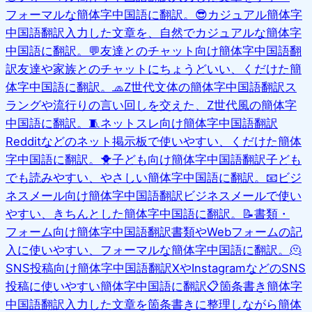
フォーマルな簡体字中国語に翻訳。
😎
カジュアル簡体字
中国語翻訳
入力した文章を、自然でカジュアルな簡体字
中国語に翻訳。
💬
友達とのチャット向け簡体字中国語翻
訳
友達や家族とのチャットにちょうどいい、くだけた簡
体字中国語に翻訳。
🧢
Z世代文体の簡体字中国語翻訳
ス
ラングや流行りの言い回しを交えた、Z世代風の簡体字
中国語に翻訳。
🧵
ネットスレ向け簡体字中国語翻訳
Redditなどのネット掲示板で使いやすい、くだけた簡体
字中国語に翻訳。
🐥
子ども向け簡体字中国語翻訳
子ども
でも読みやすい、やさしい簡体字中国語に翻訳。
📧
ビジ
ネスメール向け簡体字中国語翻訳
ビジネスメールで使い
やすい、きちんとした簡体字中国語に翻訳。
📝
書類・
フォーム向け簡体字中国語翻訳
書類やWebフォームの記
入に使いやすい、フォーマルな簡体字中国語に翻訳。
🫠
SNS投稿向け簡体字中国語翻訳
XやInstagramなどのSNS
投稿に使いやすい簡体字中国語に翻訳
📋
箇条書き簡体字
中国語翻訳
入力した文章を箇条書きに整理しながら簡体